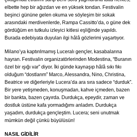
elbette hep bir ağızdan ve en yüksek tondan. Festivalin
beşinci gününe gelen okuma ve söyleşim bir sokak
arasındaki merdivenlerde, Rampa Cassitto’da, o güne dek
gördüğüm en tutkulu izleyici kitlesi eşliğinde yapıldı.
Burada edebiyata duyulan ilgi hâlâ gözlerimi yaşartıyor.
Milano’ya kaptırılmamış Luceralı gençler, kasabalarına
hayran. Festivalin organizatörlerinden Modestina, “Buranın
özel bir ışığı var” diyor. İki günde kaynaşıp hâlâ sıkı fıkı
olduğum “dostlarım” Marco, Alessandra, Nino, Christina,
Beatrice ve diğerleriyle Lucera’da ara sıra sadece “durduk”.
Bir yere yetişmeden, konuşmadan, kahve içmeden, bazen
bir bankta, bazen çayırda. Durdukça, epeydir, zaman ve
dostluk üstüne kafa yormadığımı anladım. Durdukça
yaşadım, durdukça gençleştim. Lucera; seni unutmak
mümkün değil çünkü büyülüsün!
NASIL GİDİLİR