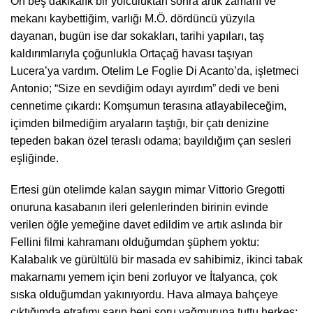
On beş dakikalık bir yolculuktan sonra artık zamanı ve
mekanı kaybettiğim, varlığı M.Ö. dördüncü yüzyıla
dayanan, bugün ise dar sokakları, tarihi yapıları, taş
kaldırımlarıyla çoğunlukla Ortaçağ havası taşıyan
Lucera’ya vardım. Otelim Le Foglie Di Acanto’da, işletmeci
Antonio; “Size en sevdiğim odayı ayırdım” dedi ve beni
cennetime çıkardı: Komşumun terasına atlayabileceğim,
içimden bilmediğim aryaların taştığı, bir çatı denizine
tepeden bakan özel teraslı odama; bayıldığım çan sesleri
eşliğinde.
Ertesi gün otelimde kalan saygın mimar Vittorio Gregotti
onuruna kasabanın ileri gelenlerinden birinin evinde
verilen öğle yemeğine davet edildim ve artık aslında bir
Fellini filmi kahramanı olduğumdan şüphem yoktu:
Kalabalık ve gürültülü bir masada ev sahibimiz, ikinci tabak
makarnamı yemem için beni zorluyor ve İtalyanca, çok
sıska olduğumdan yakınıyordu. Hava almaya bahçeye
çıktığımda etrafımı sarıp beni soru yağmuruna tuttu herkes;