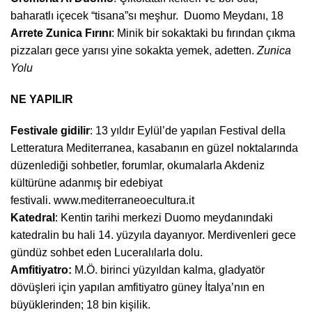
baharatlı içecek “tisana”sı meşhur. Duomo Meydanı, 18
Arrete Zunica Fırını
: Minik bir sokaktaki bu fırından çıkma
pizzaları gece yarısı yine sokakta yemek, adetten.
Zunica
Yolu
NE YAPILIR
Festivale gidilir
: 13 yıldır Eylül’de yapılan Festival della
Letteratura Mediterranea, kasabanın en güzel noktalarında
düzenlediği sohbetler, forumlar, okumalarla Akdeniz
kültürüne adanmış bir edebiyat
festivali.
www.mediterraneoecultura.it
Katedral
: Kentin tarihi merkezi Duomo meydanındaki
katedralin bu hali 14. yüzyıla dayanıyor. Merdivenleri gece
gündüz sohbet eden Luceralılarla dolu.
Amfitiyatro:
M.Ö. birinci yüzyıldan kalma, gladyatör
dövüşleri için yapılan amfitiyatro güney İtalya’nın en
büyüklerinden; 18 bin kişilik.