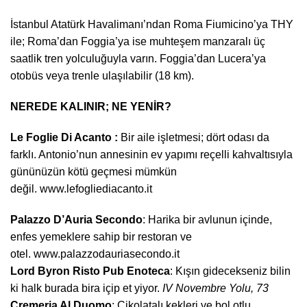
İstanbul Atatürk Havalimanı’ndan Roma Fiumicino’ya THY
ile; Roma’dan Foggia’ya ise muhteşem manzaralı üç
saatlik tren yolculuğuyla varın. Foggia’dan Lucera’ya
otobüs veya trenle ulaşılabilir (18 km).
NEREDE KALINIR; NE YENİR?
Le Foglie Di Acanto :
Bir aile işletmesi; dört odası da
farklı. Antonio’nun annesinin ev yapımı reçelli kahvaltısıyla
gününüzün kötü geçmesi mümkün
değil.
www.lefogliediacanto.it
Palazzo D’Auria Secondo
: Harika bir avlunun içinde,
enfes yemeklere sahip bir restoran ve
otel.
www.palazzodauriasecondo.it
Lord Byron Risto Pub Enoteca
: Kışın gidecekseniz bilin
ki halk burada bira içip et yiyor.
IV Novembre Yolu, 73
Cremeria Al Duomo
: Çikolatalı kekleri ve bol otlu,