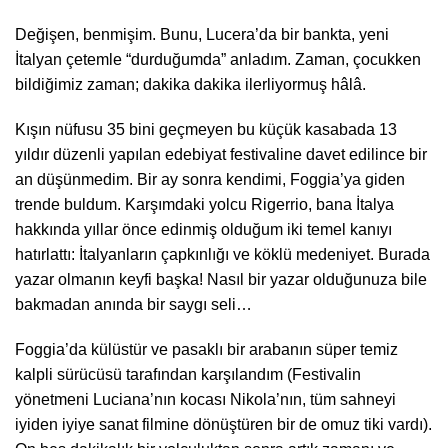
Değişen, benmişim. Bunu, Lucera’da bir bankta, yeni
İtalyan çetemle “durduğumda” anladım. Zaman, çocukken
bildiğimiz zaman; dakika dakika ilerliyormuş hâlâ.
Kışın nüfusu 35 bini geçmeyen bu küçük kasabada 13
yıldır düzenli yapılan edebiyat festivaline davet edilince bir
an düşünmedim. Bir ay sonra kendimi, Foggia’ya giden
trende buldum. Karşımdaki yolcu Rigerrio, bana İtalya
hakkında yıllar önce edinmiş olduğum iki temel kanıyı
hatırlattı: İtalyanların çapkınlığı ve köklü medeniyet. Burada
yazar olmanın keyfi başka! Nasıl bir yazar olduğunuza bile
bakmadan anında bir saygı seli…
Foggia’da külüstür ve pasaklı bir arabanın süper temiz
kalpli sürücüsü tarafından karşılandım (Festivalin
yönetmeni Luciana’nın kocası Nikola’nın, tüm sahneyi
iyiden iyiye sanat filmine dönüştüren bir de omuz tiki vardı).