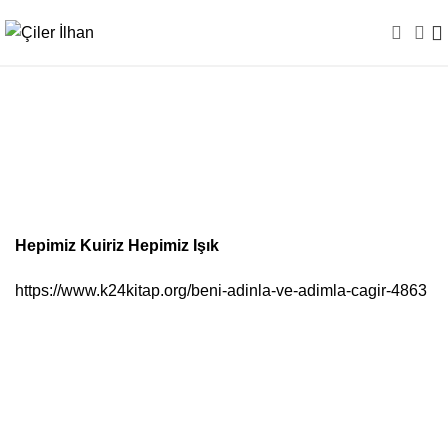
Hepimiz Kuiriz Hepimiz
Işık
Hepimiz Kuiriz Hepimiz Işık
https://www.k24kitap.org/beni-adinla-ve-adimla-cagir-4863