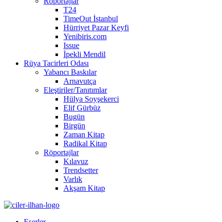
Röportajlar
T24
TimeOut İstanbul
Hürriyet Pazar Keyfi
Yenibiris.com
Issue
İpekli Mendil
Rüya Tacirleri Odası
Yabancı Baskılar
Arnavutça
Eleştiriler/Tanıtımlar
Hülya Soyşekerci
Elif Gürbüz
Bugün
Birgün
Zaman Kitap
Radikal Kitap
Röportajlar
Kılavuz
Trendsetter
Varlık
Akşam Kitap
Eserler