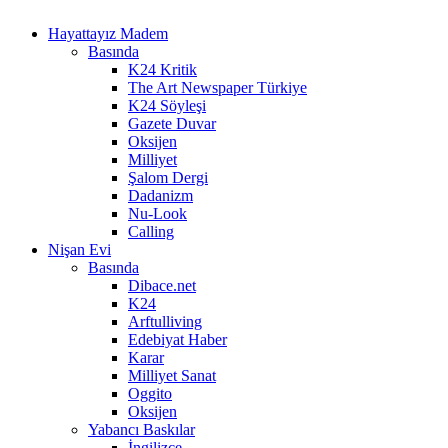
Hayattayız Madem
Basında
K24 Kritik
The Art Newspaper Türkiye
K24 Söyleşi
Gazete Duvar
Oksijen
Milliyet
Şalom Dergi
Dadanizm
Nu-Look
Calling
Nişan Evi
Basında
Dibace.net
K24
Arftulliving
Edebiyat Haber
Karar
Milliyet Sanat
Oggito
Oksijen
Yabancı Baskılar
İngilizce