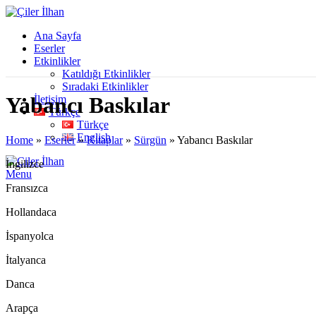
Ana Sayfa
Eserler
Etkinlikler
Katıldığı Etkinlikler
Sıradaki Etkinlikler
Yabancı Baskılar
İletişim
Türkçe
Türkçe
English
Home
»
Eserler
»
Kitaplar
»
Sürgün
»
Yabancı Baskılar
İngilizce
Menu
Fransızca
Hollandaca
İspanyolca
İtalyanca
Danca
Arapça