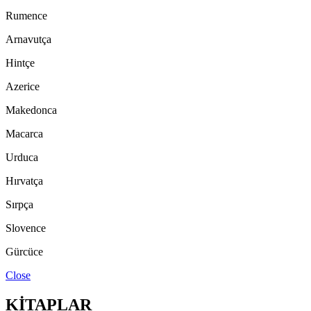
Rumence
Arnavutça
Hintçe
Azerice
Makedonca
Macarca
Urduca
Hırvatça
Sırpça
Slovence
Gürcüce
Close
KİTAPLAR