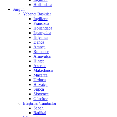
Hollandaca
Sürgün
Yabancı Baskılar
İngilizce
Fransızca
Hollandaca
İspanyolca
İtalyanca
Danca
Arapça
Rumence
Arnavutça
Hintçe
Azerice
Makedonca
Macarca
Urduca
Hırvatça
Sırpça
Slovence
Gürcüce
Eleştiriler/Tanıtımlar
Sabah
Radikal